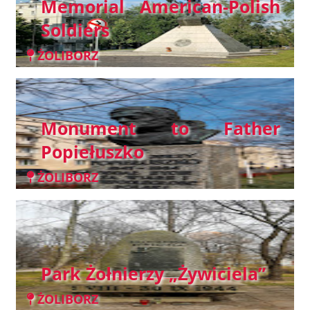
Memorial American-Polish
Soldiers
ŻOLIBORZ
Monument to Father
Popiełuszko
ŻOLIBORZ
Park Żołnierzy „Żywiciela”
ŻOLIBORZ