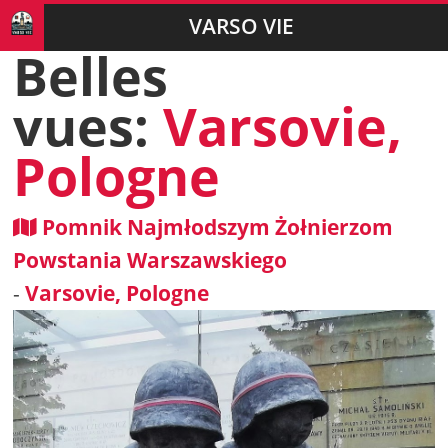
VARSO VIE
Belles
vues:
Varsovie,
Pologne
Pomnik Najmłodszym Żołnierzom
Powstania Warszawskiego
-
Varsovie, Pologne