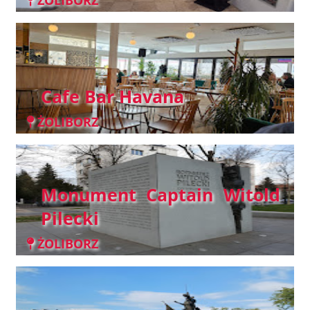
Cafe Bar Havana
ŻOLIBORZ
Monument Captain Witold
Pilecki
ŻOLIBORZ