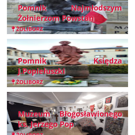
Pomnik Najmłodszym
Żołnierzom Powstan
ŻOLIBORZ
Pomnik Księdza
J.Popiełuszki
ŻOLIBORZ
Muzeum Błogosławionego
ks. Jerzego Pop
ŻOLIBORZ