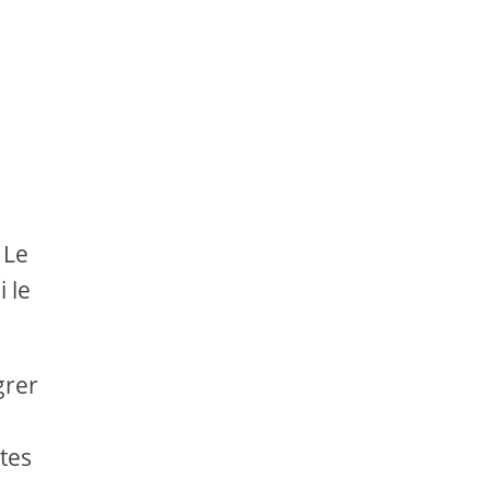
 Le
 le
grer
êtes