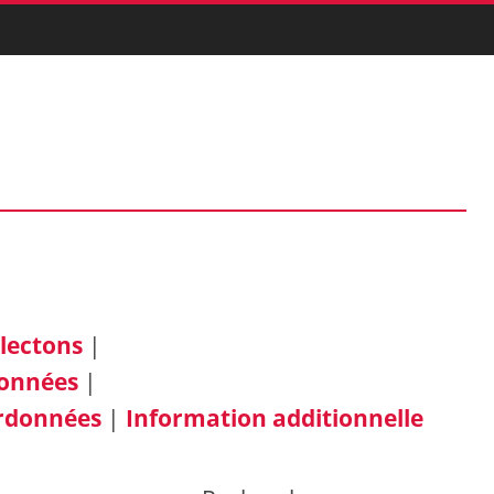
llectons
|
données
|
rdonnées
|
Information additionnelle