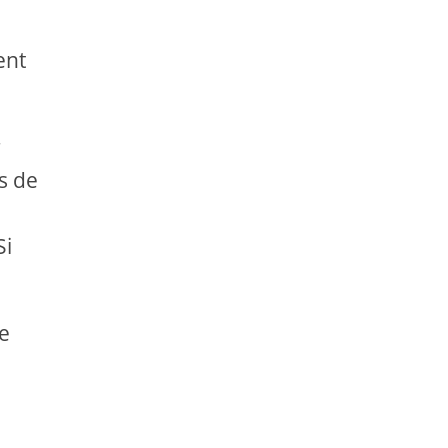
ent
r
s de
Si
re