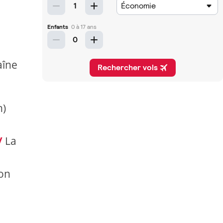
aîne
h)
/
La
ion