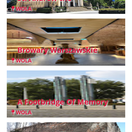
WOLA
Browary Warszawskie
WOLA
A Footbridge Of Memory
WOLA