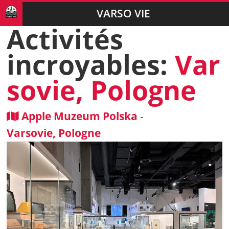
VARSO VIE
Activités
incroyables:
Var
sovie, Pologne
Apple Muzeum Polska
-
Varsovie, Pologne