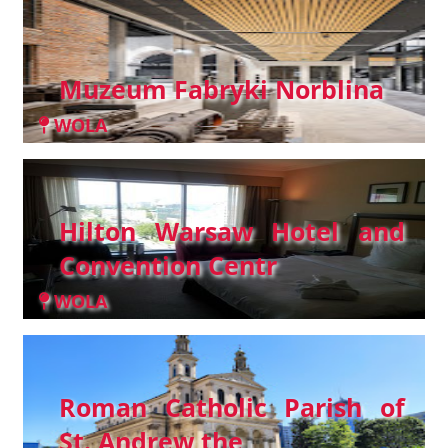
Muzeum Fabryki Norblina
WOLA
Hilton Warsaw Hotel and
Convention Centr
WOLA
Roman Catholic Parish of
St. Andrew the