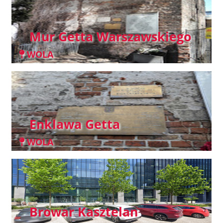
Mur Getta Warszawskiego
WOLA
Enklawa Getta
WOLA
Browar Kasztelan