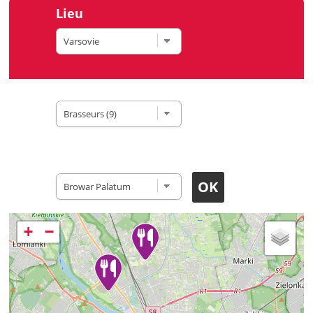
Lieu
Type de site
Restaurants
+
−