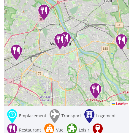
Leaflet
Emplacement
Transport
Logement
Restaurant
Vue
Loisir